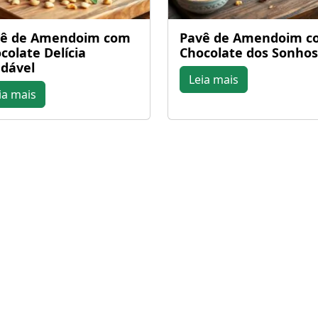
vê de Amendoim com
Pavê de Amendoim c
colate Delícia
Chocolate dos Sonhos
dável
Leia mais
ia mais