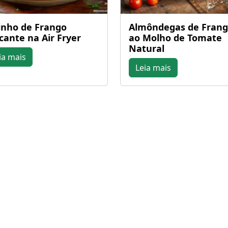
inho de Frango
Almôndegas de Fran
cante na Air Fryer
ao Molho de Tomate
Natural
ia mais
Leia mais