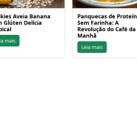
kies Aveia Banana
Panquecas de Proteí
 Glúten Delícia
Sem Farinha: A
pical
Revolução do Café da
Manhã
ia mais
Leia mais