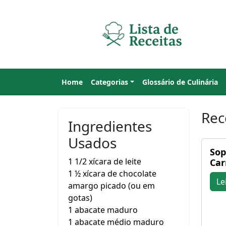
Home
Categorias
Glossário de Culinária
Rec
Ingredientes
Usados
Sop
1 1/2 xícara de leite
Car
1 ½ xícara de chocolate
Le
amargo picado (ou em
gotas)
1 abacate maduro
1 abacate médio maduro