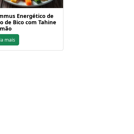
mus Energético de
o de Bico com Tahine
imão
ia mais