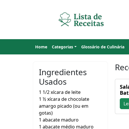
Home
Categorias
Glossário de Culinária
Rec
Ingredientes
Usados
Sal
1 1/2 xícara de leite
Bat
1 ½ xícara de chocolate
Le
amargo picado (ou em
gotas)
1 abacate maduro
1 abacate médio maduro