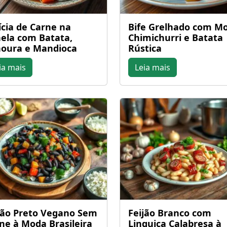
ícia de Carne na
Bife Grelhado com M
ela com Batata,
Chimichurri e Batata
oura e Mandioca
Rústica
ia mais
Leia mais
jão Preto Vegano Sem
Feijão Branco com
ne à Moda Brasileira
Linguiça Calabresa à