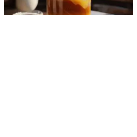
Doce de Leite Caseiro Delícia
10
facil
Sopa na Panela de Pressão Rápida de
Legumes e Frango