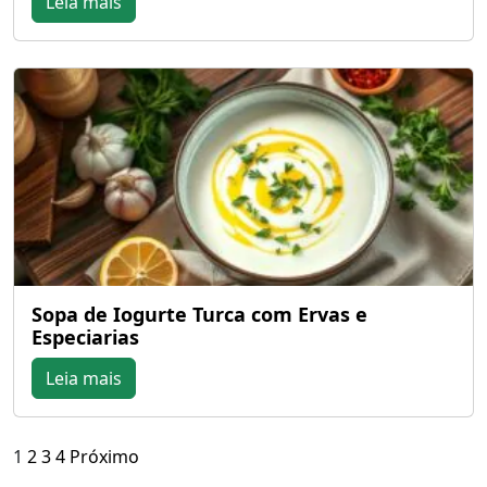
Leia mais
Sopa de Iogurte Turca com Ervas e
Especiarias
Leia mais
Paginação
1
2
3
4
Próximo