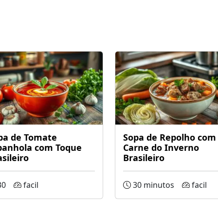
pa de Tomate
Sopa de Repolho com
panhola com Toque
Carne do Inverno
sileiro
Brasileiro
30
facil
30 minutos
facil