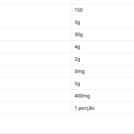
150
3g
30g
4g
2g
0mg
5g
400mg
1 porção