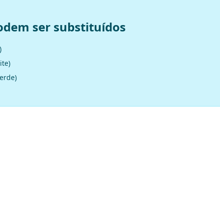
odem ser substituídos
)
ite)
verde)