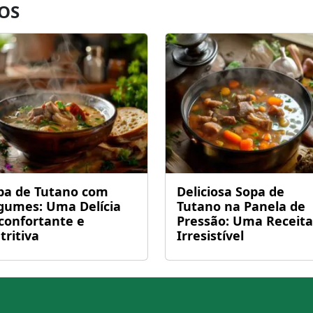
OS
pa de Tutano com
Deliciosa Sopa de
gumes: Uma Delícia
Tutano na Panela de
confortante e
Pressão: Uma Receita
tritiva
Irresistível