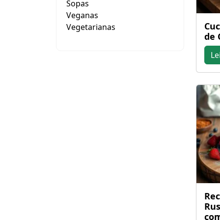
Sopas
Veganas
Cuc
Vegetarianas
de 
Le
Rec
Rus
com