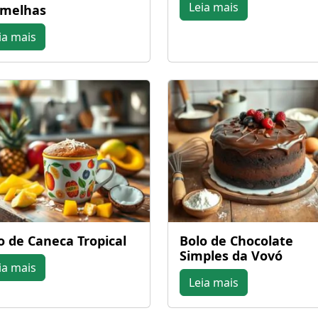
Leia mais
rmelhas
ia mais
o de Caneca Tropical
Bolo de Chocolate
Simples da Vovó
ia mais
Leia mais