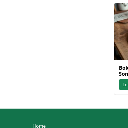
Bol
So
Le
Home