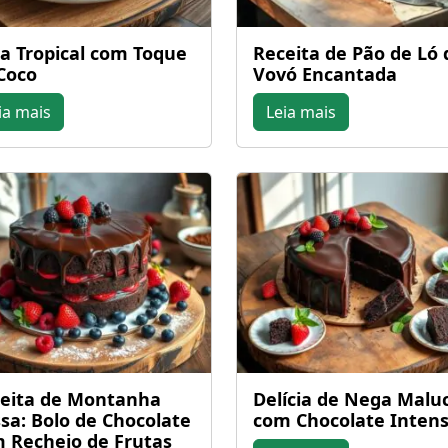
a Tropical com Toque
Receita de Pão de Ló 
Coco
Vovó Encantada
ia mais
Leia mais
eita de Montanha
Delícia de Nega Malu
sa: Bolo de Chocolate
com Chocolate Inten
 Recheio de Frutas