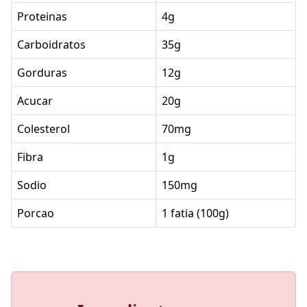
Proteinas
4g
Carboidratos
35g
Gorduras
12g
Acucar
20g
Colesterol
70mg
Fibra
1g
Sodio
150mg
Porcao
1 fatia (100g)