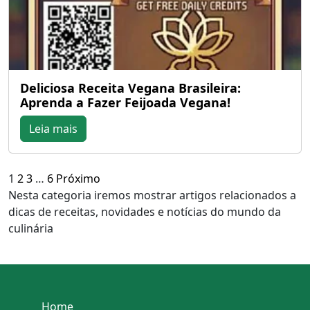
Deliciosa Receita Vegana Brasileira:
Aprenda a Fazer Feijoada Vegana!
Leia mais
Paginação
1
2
3
…
6
Próximo
Nesta categoria iremos mostrar artigos relacionados a
de
dicas de receitas, novidades e notícias do mundo da
posts
culinária
Home