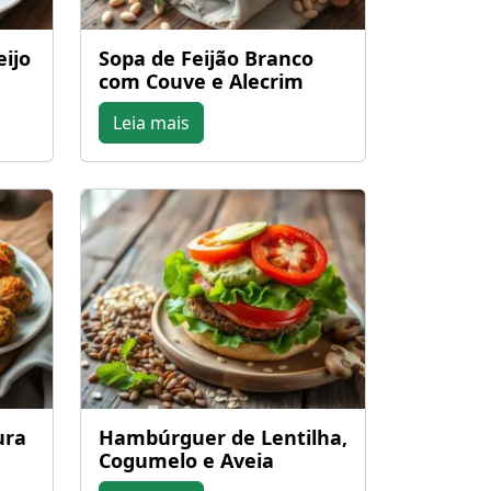
eijo
Sopa de Feijão Branco
com Couve e Alecrim
Leia mais
ura
Hambúrguer de Lentilha,
Cogumelo e Aveia