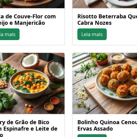
za de Couve-Flor com
Risotto Beterraba Qu
ijo e Manjericão
Cabra Nozes
ia mais
Leia mais
ry de Grão de Bico
Bolinho Quinoa Ceno
 Espinafre e Leite de
Ervas Assado
o