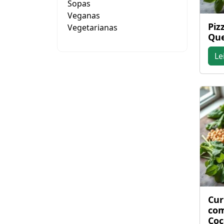
Sopas
Veganas
Piz
Vegetarianas
Que
Le
Cur
com
Coc