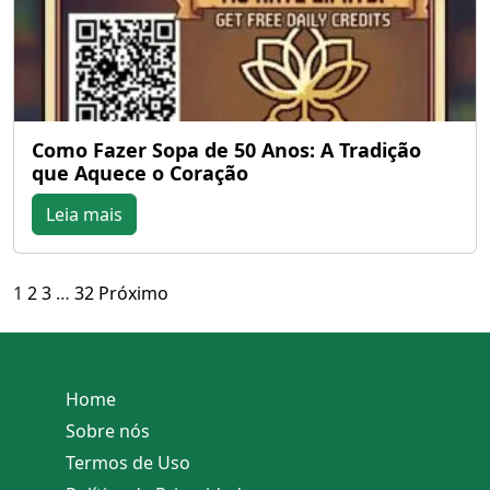
Como Fazer Sopa de 50 Anos: A Tradição
que Aquece o Coração
Leia mais
Paginação
1
2
3
…
32
Próximo
de
posts
Home
Sobre nós
Termos de Uso