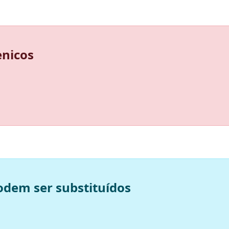
enicos
odem ser substituídos