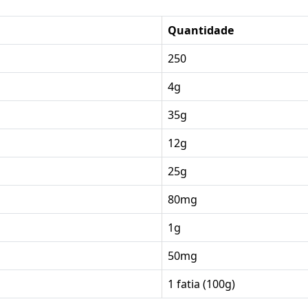
Quantidade
250
4g
35g
12g
25g
80mg
1g
50mg
1 fatia (100g)