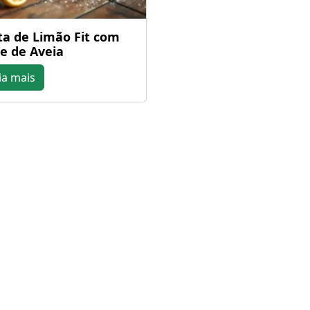
ta de Limão Fit com
e de Aveia
ia mais