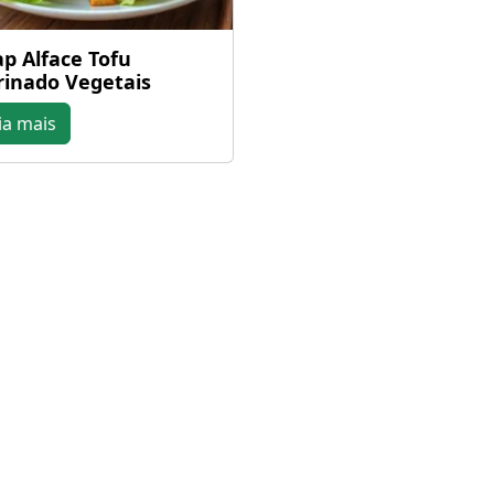
p Alface Tofu
inado Vegetais
ia mais