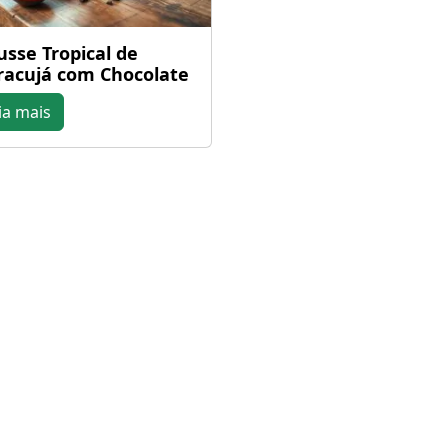
sse Tropical de
acujá com Chocolate
ia mais