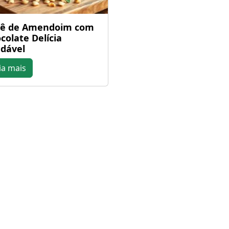
vê de Amendoim com
colate Delícia
dável
ia mais