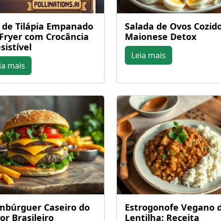
é de Tilápia Empanado
Salada de Ovos Cozid
 Fryer com Crocância
Maionese Detox
sistível
Leia mais
ia mais
búrguer Caseiro do
Estrogonofe Vegano 
or Brasileiro
Lentilha: Receita