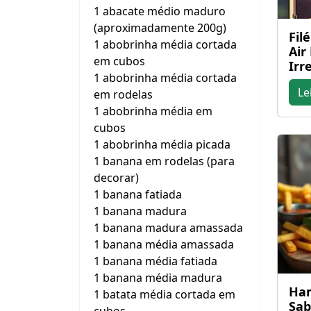
1 abacate médio maduro
(aproximadamente 200g)
Fil
1 abobrinha média cortada
Air
em cubos
Irre
1 abobrinha média cortada
Le
em rodelas
1 abobrinha média em
cubos
1 abobrinha média picada
1 banana em rodelas (para
decorar)
1 banana fatiada
1 banana madura
1 banana madura amassada
1 banana média amassada
1 banana média fatiada
1 banana média madura
Ham
1 batata média cortada em
Sab