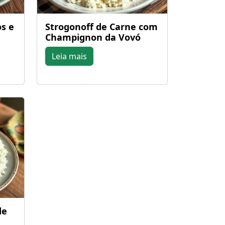
os e
Strogonoff de Carne com
Champignon da Vovó
Leia mais
de