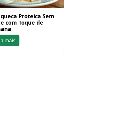
queca Proteica Sem
te com Toque de
nana
ia mais