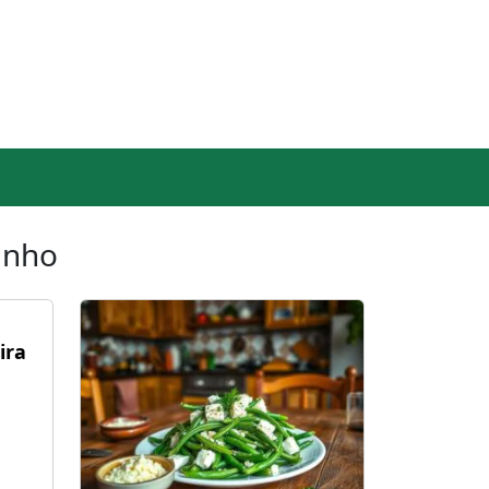
inho
ira