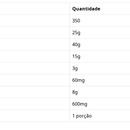
Quantidade
350
25g
40g
15g
3g
60mg
8g
600mg
1 porção