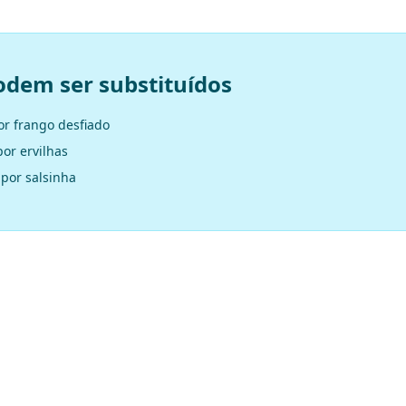
odem ser substituídos
or frango desfiado
por ervilhas
 por salsinha