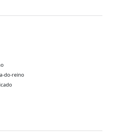
ho
a-do-reino
picado