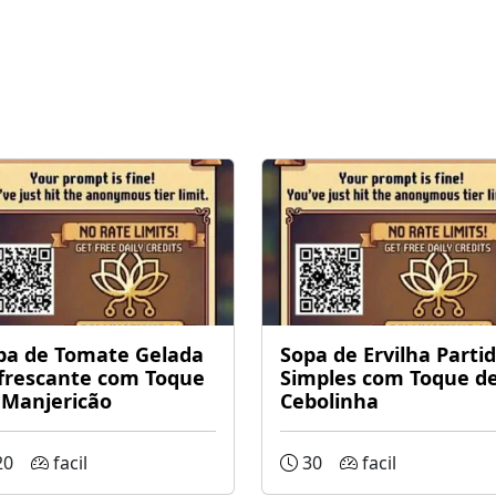
pa de Tomate Gelada
Sopa de Ervilha Parti
frescante com Toque
Simples com Toque d
 Manjericão
Cebolinha
20
facil
30
facil