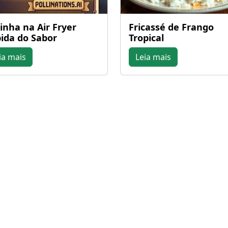
inha na Air Fryer
Fricassé de Frango
ida do Sabor
Tropical
ia mais
Leia mais