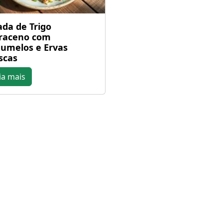
ada de Trigo
raceno com
umelos e Ervas
scas
ia mais