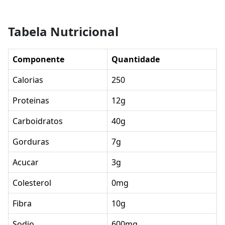
Tabela Nutricional
Componente
Quantidade
Calorias
250
Proteinas
12g
Carboidratos
40g
Gorduras
7g
Acucar
3g
Colesterol
0mg
Fibra
10g
Sodio
600mg