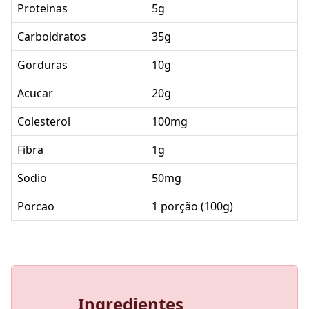
Proteinas
5g
Carboidratos
35g
Gorduras
10g
Acucar
20g
Colesterol
100mg
Fibra
1g
Sodio
50mg
Porcao
1 porção (100g)
Ingredientes