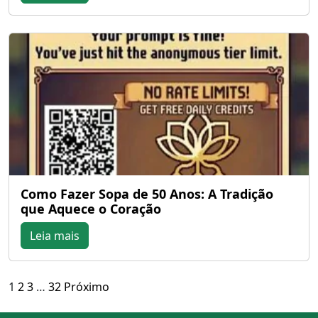
Como Fazer Sopa de 50 Anos: A Tradição
que Aquece o Coração
Leia mais
Paginação
1
2
3
…
32
Próximo
de