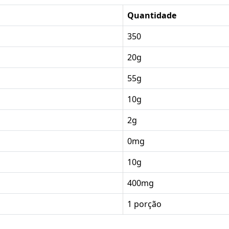
Quantidade
350
20g
55g
10g
2g
0mg
10g
400mg
1 porção