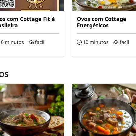
os com Cottage Fit à
Ovos com Cottage
sileira
Energéticos
0 minutos
facil
10 minutos
facil
OS