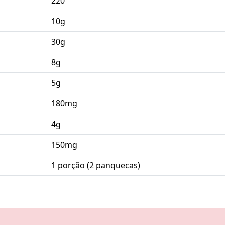
220
10g
30g
8g
5g
180mg
4g
150mg
1 porção (2 panquecas)