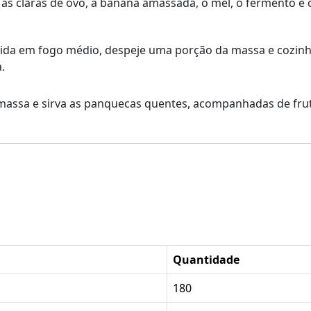
a, as claras de ovo, a banana amassada, o mel, o fermento e
ida em fogo médio, despeje uma porção da massa e cozinhe
.
massa e sirva as panquecas quentes, acompanhadas de fruta
Quantidade
180