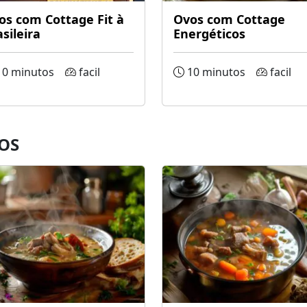
os com Cottage Fit à
Ovos com Cottage
sileira
Energéticos
0 minutos
facil
10 minutos
facil
OS