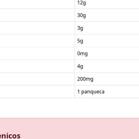
12g
30g
3g
5g
0mg
4g
200mg
1 panqueca
enicos