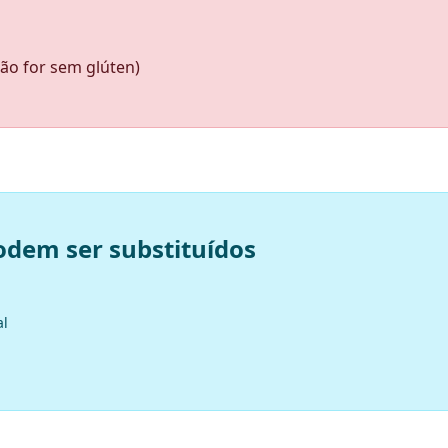
não for sem glúten)
odem ser substituídos
al