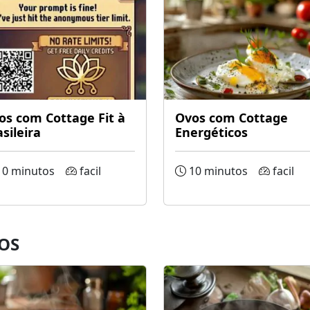
os com Cottage Fit à
Ovos com Cottage
sileira
Energéticos
0 minutos
facil
10 minutos
facil
OS