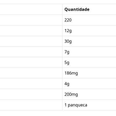
Quantidade
220
12g
30g
7g
5g
186mg
4g
200mg
1 panqueca