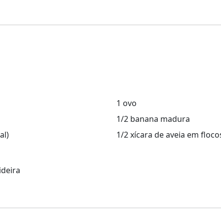
1 ovo
1/2 banana madura
al)
1/2 xícara de aveia em floco
ideira