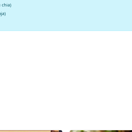
 chia)
ja)