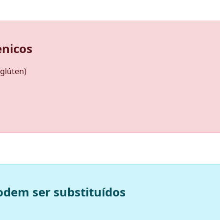
enicos
 glúten)
odem ser substituídos