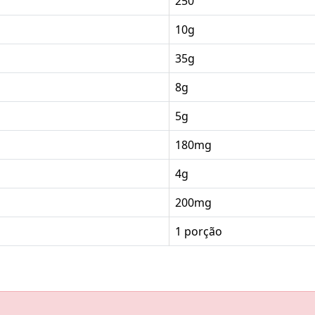
250
10g
35g
8g
5g
180mg
4g
200mg
1 porção