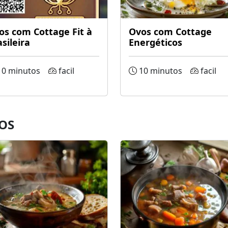
os com Cottage Fit à
Ovos com Cottage
sileira
Energéticos
0 minutos
facil
10 minutos
facil
OS