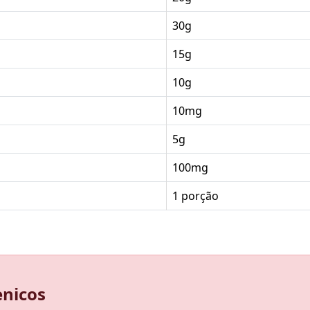
30g
15g
10g
10mg
5g
100mg
1 porção
enicos