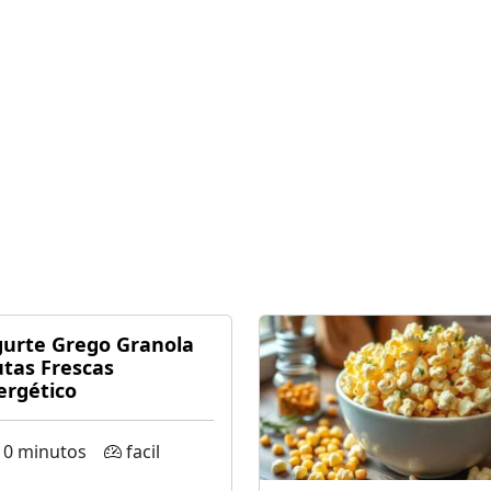
gurte Grego Granola
utas Frescas
ergético
0 minutos
facil