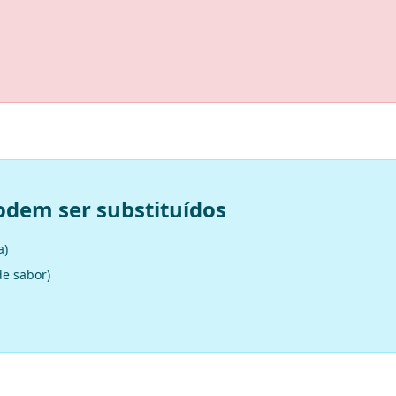
odem ser substituídos
a)
de sabor)