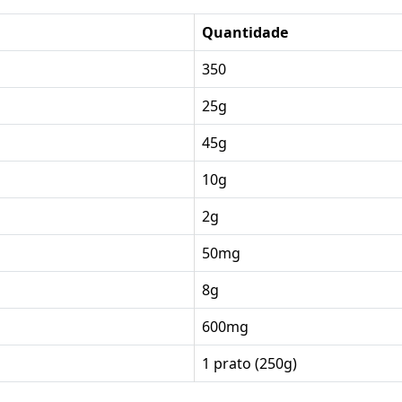
Quantidade
350
25g
45g
10g
2g
50mg
8g
600mg
1 prato (250g)