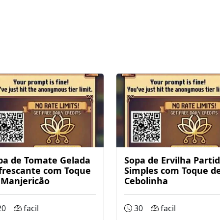
pa de Tomate Gelada
Sopa de Ervilha Parti
frescante com Toque
Simples com Toque d
 Manjericão
Cebolinha
20
facil
30
facil