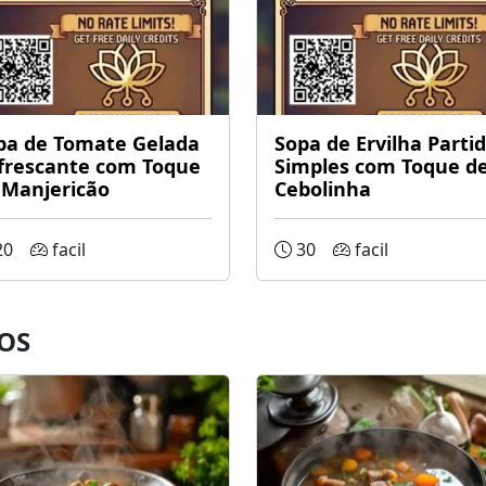
pa de Tomate Gelada
Sopa de Ervilha Parti
frescante com Toque
Simples com Toque d
 Manjericão
Cebolinha
20
facil
30
facil
OS