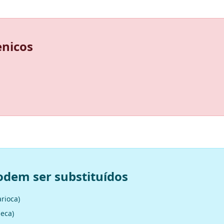
enicos
odem ser substituídos
arioca)
seca)