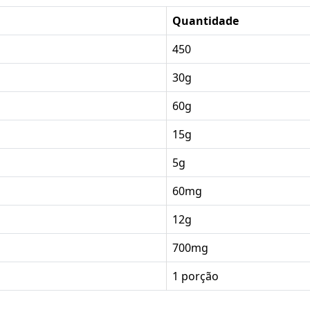
Quantidade
450
30g
60g
15g
5g
60mg
12g
700mg
1 porção