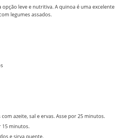
 opção leve e nutritiva. A quinoa é uma excelente
 com legumes assados.
os
com azeite, sal e ervas. Asse por 25 minutos.
r 15 minutos.
os e sirva quente.