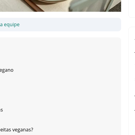
sa equipe
Vegano
as
ceitas veganas?