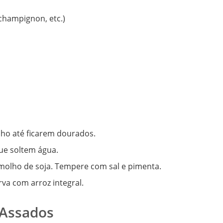
champignon, etc.)
lho até ficarem dourados.
ue soltem água.
 molho de soja. Tempere com sal e pimenta.
rva com arroz integral.
 Assados