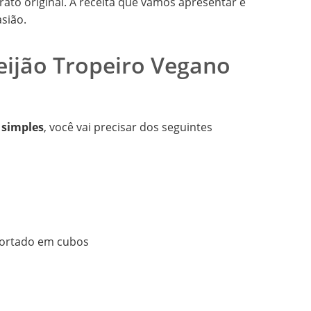
ato original. A receita que vamos apresentar é
asião.
eijão Tropeiro Vegano
 simples
, você vai precisar dos seguintes
cortado em cubos