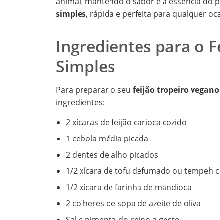
animal, mantendo o sabor e a essência do pr
simples
, rápida e perfeita para qualquer oc
Ingredientes para o F
Simples
Para preparar o seu
feijão tropeiro vegano
ingredientes:
2 xícaras de feijão carioca cozido
1 cebola média picada
2 dentes de alho picados
1/2 xícara de tofu defumado ou tempeh 
1/2 xícara de farinha de mandioca
2 colheres de sopa de azeite de oliva
Sal e pimenta-do-reino a gosto