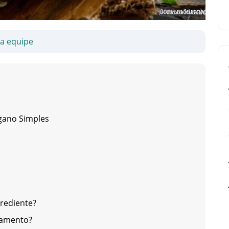
sa equipe
egano Simples
grediente?
hamento?